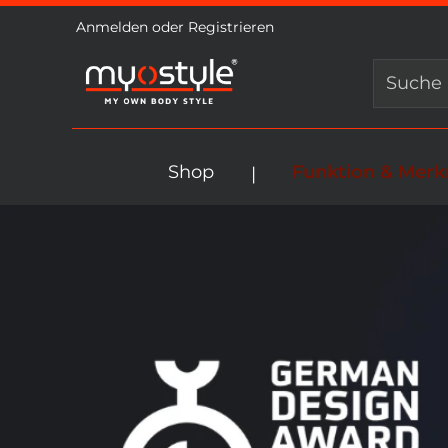
Anmelden
oder
Registrieren
springen
Zur Hauptnavigation springen
Shop
Funktion & Mer